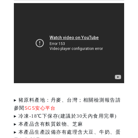
▸ 豬原料產地：丹麥、台灣；相關檢測報告請
SGS安心平台
參閱
▸ 冷凍-18℃下保存(建議於30天內食用完畢)
▸ 本產品含有麩質穀物、芝麻
▸ 本產品生產設備亦有處理含大豆、牛奶、蛋