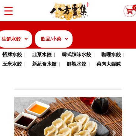
生鮮水餃
飲品/小菜
招牌水餃
韭菜水餃
韓式辣味水餃
咖哩水餃
玉米水餃
新蔬食水餃
鮮蝦水餃
菜肉大餛飩