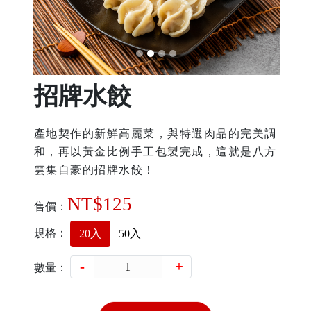
招牌水餃
產地契作的新鮮高麗菜，與特選肉品的完美調
和，再以黃金比例手工包製完成，這就是八方
雲集自豪的招牌水餃！
NT$
125
售價：
規格：
20入
50入
-
+
數量：